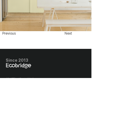
Previous
Next
Since 2013
​회사명 : 에코브릿지
사업자번호 : 128-87-03005
​경기도 고양시 덕양구 권율대로 656, 클
래시아더퍼스트 1716호
​개인정보처리방침