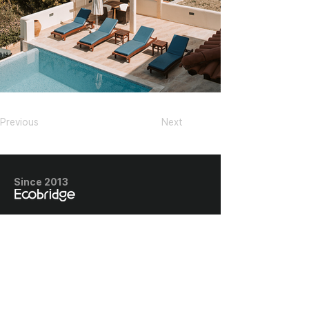
Previous
Next
Since 2013
​회사명 : 에코브릿지
사업자번호 : 128-87-03005
​경기도 고양시 덕양구 권율대로 656, 클
래시아더퍼스트 1716호